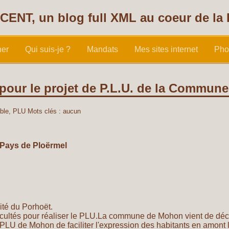
CENT, un blog full XML au coeur de la
her
Qui suis-je ?
Mandats
Mes sites internet
Pho
 pour le projet de P.L.U. de la Commu
ble
,
PLU
Mots clés : aucun
 Pays de Ploërmel
ité du Porhoët.
icultés pour réaliser le PLU.La commune de Mohon vient de déc
du PLU de Mohon de faciliter l'expression des habitants en amon