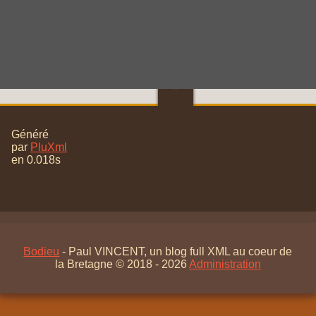
total (96)
🠝
Généré
par
PluXml
en 0.018s
Bodieu
- Paul VINCENT, un blog full XML au coeur de
la Bretagne © 2018 - 2026
Administration