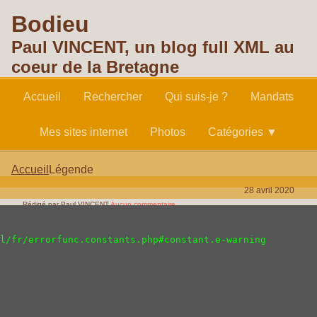
Bodieu
Paul VINCENT, un blog full XML au
coeur de la Bretagne
Accueil
Rechercher
Qui suis-je ?
Mandats
Mes sites internet
Photos
Catégories ▼
Accueil
Légende
28 avril 2020
Rédigé par Paul VINCENT
Aucun commentaire
Classé dans :
Légende
Mots clés :
armouère
l/fr/errorfunc.constants.php#constant.e-warning

DANS L'ARMOUÈRE, RÉCIT GALLO
DE FRANÇOIS GAUTHIER