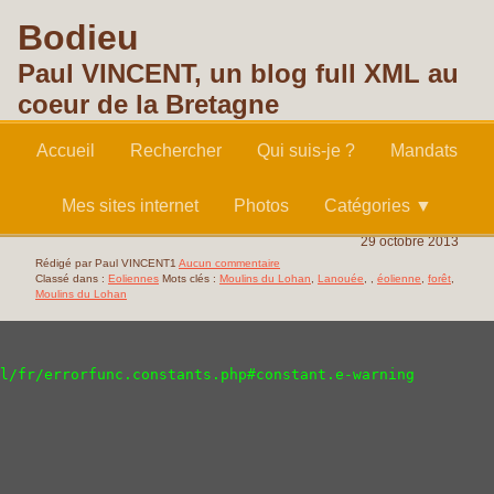
Bodieu
Paul VINCENT, un blog full XML au
coeur de la Bretagne
Accueil
Rechercher
Qui suis-je ?
Mandats
Mes sites internet
Photos
Catégories ▼
29 octobre 2013
Rédigé par Paul VINCENT1
Aucun commentaire
Classé dans :
Eoliennes
Mots clés :
Moulins du Lohan
,
Lanouée
,
,
éolienne
,
forêt
,
Moulins du Lohan
l/fr/errorfunc.constants.php#constant.e-warning

PROJET D'ÉOLIENNES