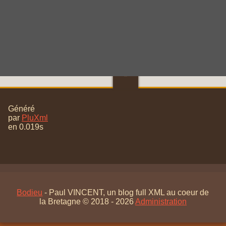
total (96)
🠝
Généré
par
PluXml
en 0.019s
Bodieu
- Paul VINCENT, un blog full XML au coeur de
la Bretagne © 2018 - 2026
Administration