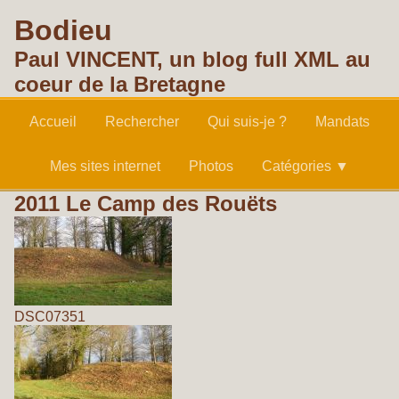
Bodieu
Paul VINCENT, un blog full XML au
coeur de la Bretagne
Accueil
Rechercher
Qui suis-je ?
Mandats
Mes sites internet
Photos
Catégories ▼
2011 Le Camp des Rouëts
DSC07351