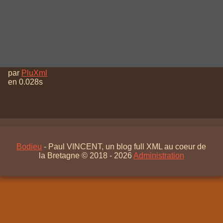
🠝
Généré
par
PluXml
en 0.028s
Bodieu
- Paul VINCENT, un blog full XML au coeur de
la Bretagne © 2018 - 2026
Administration