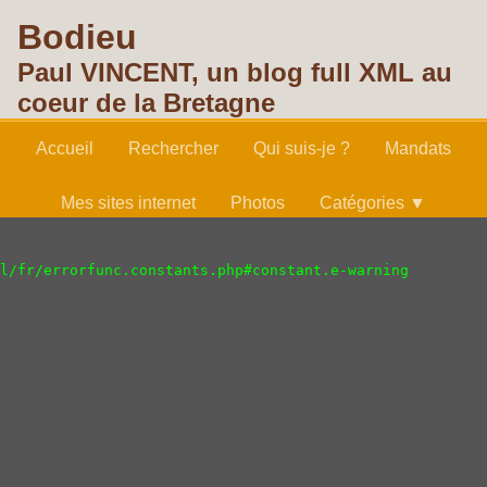
Bodieu
Paul VINCENT, un blog full XML au
coeur de la Bretagne
Accueil
Rechercher
Qui suis-je ?
Mandats
Mes sites internet
Photos
Catégories ▼
Accueil
plessage
l/fr/errorfunc.constants.php#constant.e-warning

24 juin 2018
Rédigé par Paul VINCENT
Aucun commentaire
Classé dans :
Développement Durable
,
Biodiversité
Mots clés :
tomate
,
plessage
,
biodiversité
TOMATE SOUS SERRE VÉGÉTALE