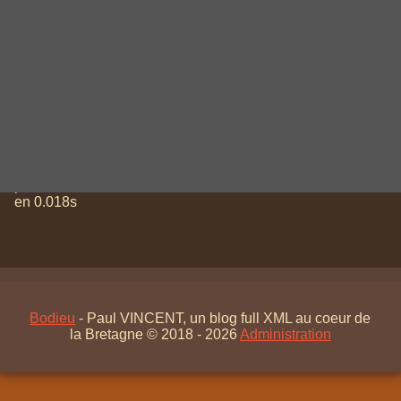
total (96)
🠝
Généré
par
PluXml
en 0.018s
Bodieu
- Paul VINCENT, un blog full XML au coeur de
la Bretagne © 2018 - 2026
Administration